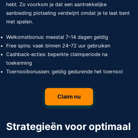
hebt. Zo voorkom je dat een aantrekkelijke
aanbieding plotseling verdwijnt omdat je te laat bent
met spelen.
Welkomstbonus: meestal 7–14 dagen geldig
Free spins: vaak binnen 24–72 uur gebruiken
Cashback-acties: beperkte claimperiode na
toekenning
Toernooibonussen: geldig gedurende het toernooi
Claim nu
Strategieën voor optimaal