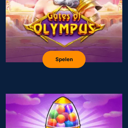
Spelen