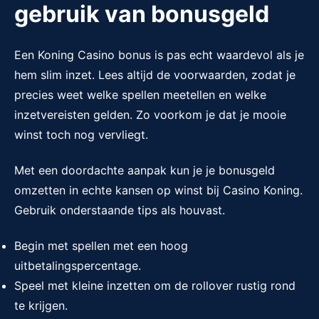
gebruik van bonusgeld
Een Koning Casino bonus is pas echt waardevol als je
hem slim inzet. Lees altijd de voorwaarden, zodat je
precies weet welke spellen meetellen en welke
inzetvereisten gelden. Zo voorkom je dat je mooie
winst toch nog vervliegt.
Met een doordachte aanpak kun je je bonusgeld
omzetten in echte kansen op winst bij Casino Koning.
Gebruik onderstaande tips als houvast.
Begin met spellen met een hoog
uitbetalingspercentage.
Speel met kleine inzetten om de rollover rustig rond
te krijgen.