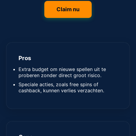
Claim nu
Pros
Extra budget om nieuwe spellen uit te
proberen zonder direct groot risico.
Speciale acties, zoals free spins of
cashback, kunnen verlies verzachten.