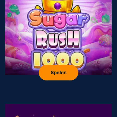
Spelen