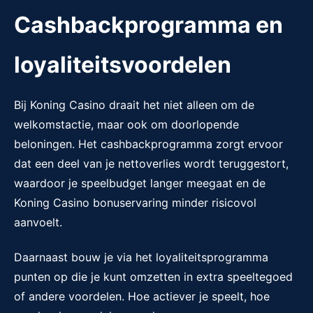
Cashbackprogramma en
loyaliteitsvoordelen
Bij Koning Casino draait het niet alleen om de
welkomstactie, maar ook om doorlopende
beloningen. Het cashbackprogramma zorgt ervoor
dat een deel van je nettoverlies wordt teruggestort,
waardoor je speelbudget langer meegaat en de
Koning Casino bonuservaring minder risicovol
aanvoelt.
Daarnaast bouw je via het loyaliteitsprogramma
punten op die je kunt omzetten in extra speeltegoed
of andere voordelen. Hoe actiever je speelt, hoe