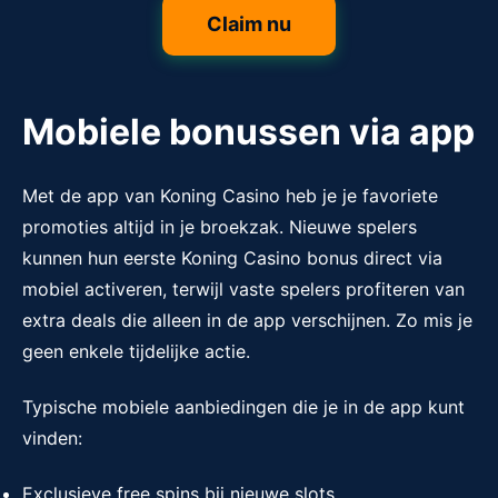
Claim nu
Mobiele bonussen via app
Met de app van Koning Casino heb je je favoriete
promoties altijd in je broekzak. Nieuwe spelers
kunnen hun eerste Koning Casino bonus direct via
mobiel activeren, terwijl vaste spelers profiteren van
extra deals die alleen in de app verschijnen. Zo mis je
geen enkele tijdelijke actie.
Typische mobiele aanbiedingen die je in de app kunt
vinden:
Exclusieve free spins bij nieuwe slots