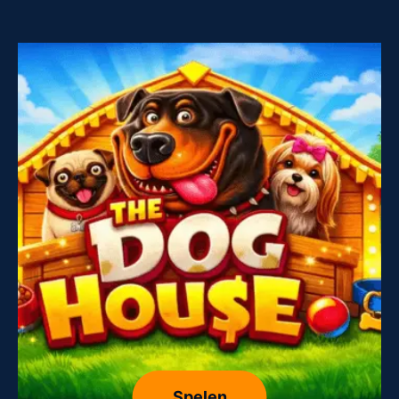
Spelen