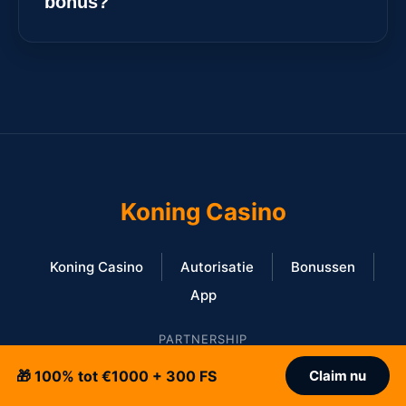
bonus?
welk percentage wordt meegerekend.
Bij een opname voordat de wagering is
voltooid kan de actieve bonus en eventuele
niet-vrijgespeelde winst worden geannuleerd.
Controleer daarom altijd eerst je voortgang
voordat je een uitbetaling aanvraagt.
Koning Casino
Koning Casino
Autorisatie
Bonussen
App
PARTNERSHIP
Telegram
Email
🎁 100% tot €1000 + 300 FS
Claim nu