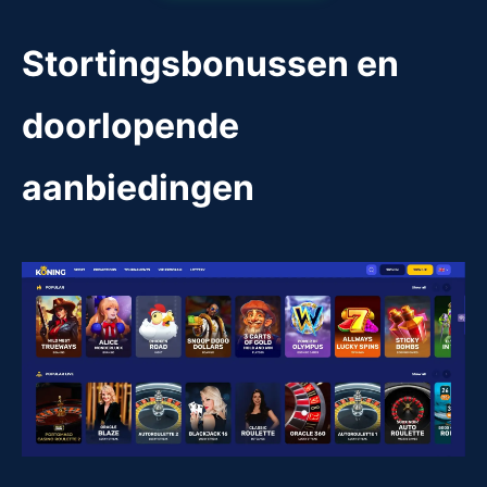
Stortingsbonussen en
doorlopende
aanbiedingen