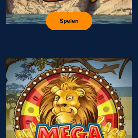
Spelen