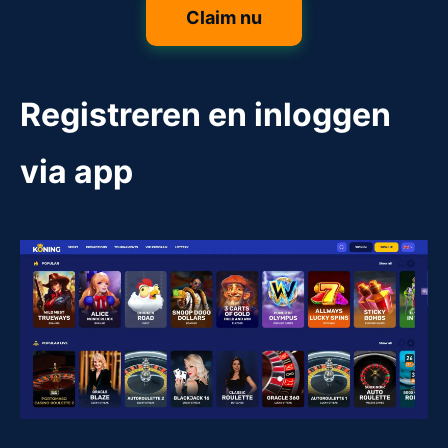
Claim nu
Registreren en inloggen
via app