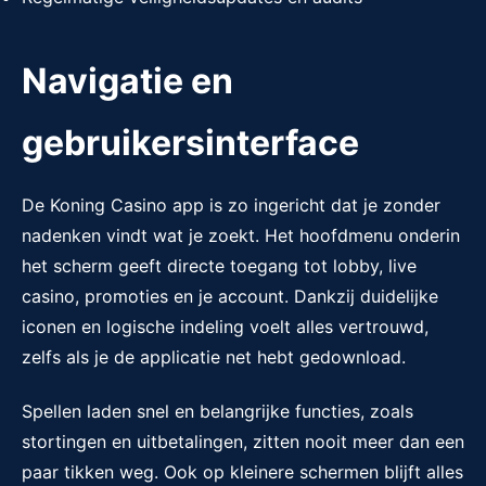
Navigatie en
gebruikersinterface
De Koning Casino app is zo ingericht dat je zonder
nadenken vindt wat je zoekt. Het hoofdmenu onderin
het scherm geeft directe toegang tot lobby, live
casino, promoties en je account. Dankzij duidelijke
iconen en logische indeling voelt alles vertrouwd,
zelfs als je de applicatie net hebt gedownload.
Spellen laden snel en belangrijke functies, zoals
stortingen en uitbetalingen, zitten nooit meer dan een
paar tikken weg. Ook op kleinere schermen blijft alles