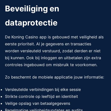
Beveiliging en
dataprotectie
De Koning Casino app is gebouwd met veiligheid als
eerste prioriteit. Al je gegevens en transacties
worden versleuteld verstuurd, zodat derden er niet
bij kunnen. Ook bij inloggen en uitbetalen zijn extra
controles ingebouwd om misbruik te voorkomen.
Zo beschermt de mobiele applicatie jouw informatie:
Versleutelde verbindingen bij elke sessie
Strikte controle op leeftijd en identiteit
Veilige opslag van betaalgegevens
Regelmatige veiligheidsupdates en audits