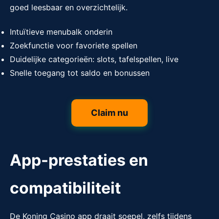
goed leesbaar en overzichtelijk.
Intuïtieve menubalk onderin
Zoekfunctie voor favoriete spellen
Duidelijke categorieën: slots, tafelspellen, live
Snelle toegang tot saldo en bonussen
Claim nu
App-prestaties en
compatibiliteit
De Koning Casino app draait soepel, zelfs tijdens